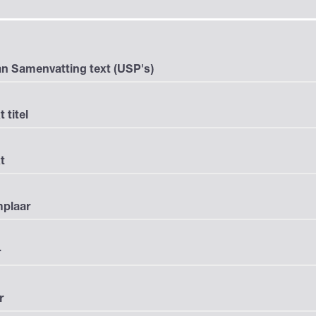
n Samenvatting text (USP's)
t titel
t
mplaar
r
r