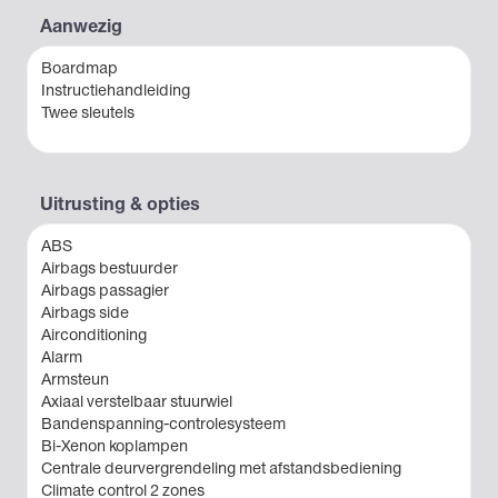
Aanwezig
Boardmap
Instructie­handleiding
Twee sleutels
Uitrusting & opties
ABS
Airbags bestuurder
Airbags passagier
Airbags side
Airconditioning
Alarm
Armsteun
Axiaal verstelbaar stuurwiel
Bandenspanning-controle­systeem
Bi-Xenon koplampen
Centrale deurvergrendeling met afstands­bediening
Climate control 2 zones