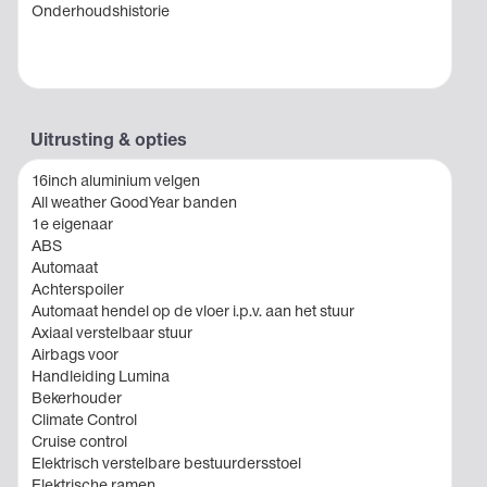
Onderhoudshistorie
Uitrusting & opties
16inch aluminium velgen
All weather GoodYear banden
1e eigenaar
ABS
Automaat
Achterspoiler
Automaat hendel op de vloer i.p.v. aan het stuur
Axiaal verstelbaar stuur
Airbags voor
Handleiding Lumina
Bekerhouder
Climate Control
Cruise control
Elektrisch verstelbare bestuurdersstoel
Elektrische ramen