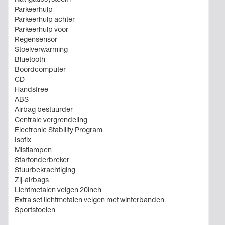
Parkeerhulp
Parkeerhulp achter
Parkeerhulp voor
Regensensor
Stoelverwarming
Bluetooth
Boordcomputer
CD
Handsfree
ABS
Airbag bestuurder
Centrale vergrendeling
Electronic Stability Program
Isofix
Mistlampen
Startonderbreker
Stuurbekrachtiging
Zij-airbags
Lichtmetalen velgen 20inch
Extra set lichtmetalen velgen met winterbanden
Sportstoelen